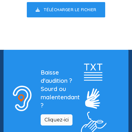
TÉLÉCHARGER LE FICHIER
Baisse
d'audition ?
Sourd ou
malentendant
?
Cliquez-ici