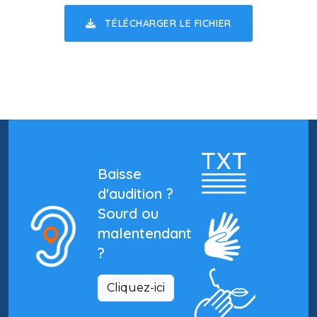
TÉLÉCHARGER LE FICHIER
Baisse
d'audition ?
Sourd ou
malentendant
?
Cliquez-ici