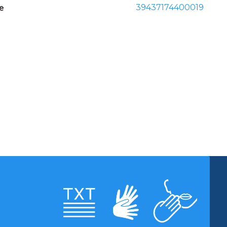
re
39437174400019