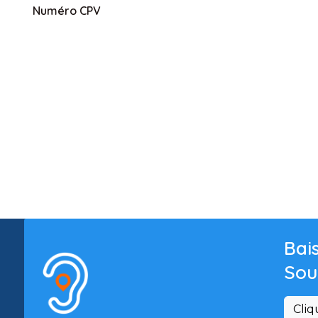
Numéro CPV
Bais
Sou
Cliq