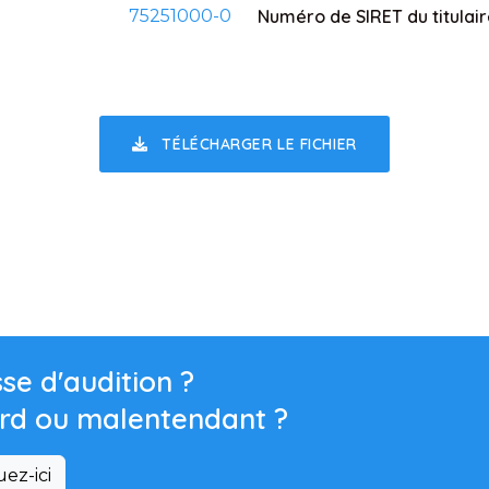
75251000-0
Numéro de SIRET du titulai
TÉLÉCHARGER LE FICHIER
se d'audition ?
rd ou malentendant ?
uez-ici