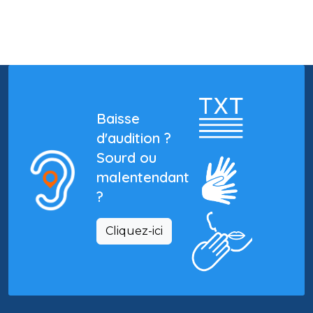
Baisse
d'audition ?
Sourd ou
malentendant
?
Cliquez-ici