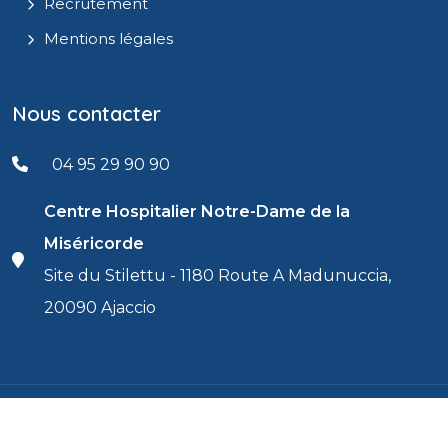
Recrutement
Mentions légales
Nous contacter
04 95 29 90 90
Centre Hospitalier Notre-Dame de la
Miséricorde
Site du Stilettu - 1180 Route A Madunuccia,
20090 Ajaccio
© 2026 - Centre Hospitalier d'Ajaccio / Centru
Réalisé par
IT
Uspitalieru d'Aiacciu
Consulting