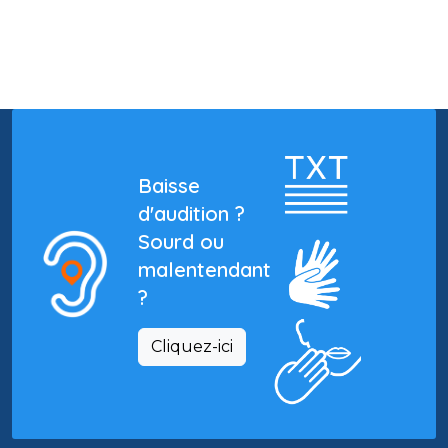
Baisse
d'audition ?
Sourd ou
malentendant
?
Cliquez-ici