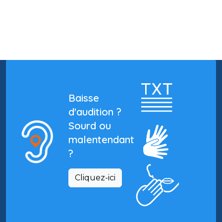
Baisse
d'audition ?
Sourd ou
malentendant
?
Cliquez-ici