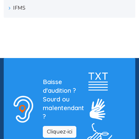
IFMS
Baisse
d'audition ?
Sourd ou
malentendant
?
Cliquez-ici