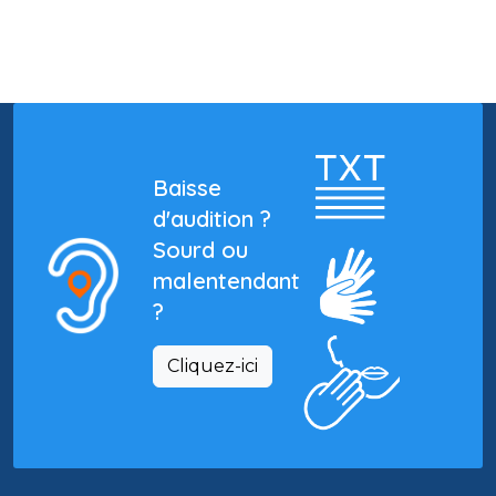
Baisse
d'audition ?
Sourd ou
malentendant
?
Cliquez-ici