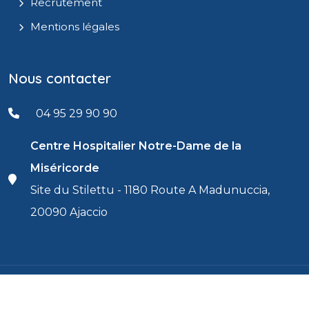
Recrutement
Mentions légales
Nous contacter
04 95 29 90 90
Centre Hospitalier Notre-Dame de la
Miséricorde
Site du Stilettu - 1180 Route A Madunuccia,
20090 Ajaccio
© 2026 - Centre Hospitalier d'Ajaccio / Centru
Réalisé par
IT
Uspitalieru d'Aiacciu
Consulting